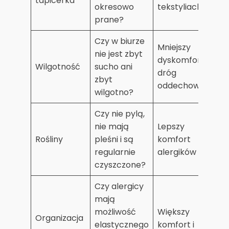
tapicerka
okresowo
tekstyliach
prane?
Czy w biurze
Mniejszy
nie jest zbyt
dyskomfort
Wilgotność
sucho ani
dróg
zbyt
oddechowych
wilgotno?
Czy nie pylą,
nie mają
Lepszy
Rośliny
pleśni i są
komfort
regularnie
alergików
czyszczone?
Czy alergicy
mają
możliwość
Większy
Organizacja
elastycznego
komfort i