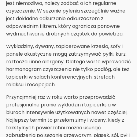
jest niemożliwa, należy zadbać o ich regularne
czyszczenie. W sezonie pylenia szczególnie ważne
jest dokładne odkurzanie odkurzaczem z
odpowiednim filtrem, który ogranicza ponowne
wydmuchiwanie drobnych cząstek do powietrza.
Wykładziny, dywany, tapicerowane krzesła, sofy i
panele akustyczne mogą zatrzymywać pyłki, kurz,
roztocza i inne alergeny. Dlatego warto wprowadzić
harmonogram czyszczenia nie tylko podłóg, ale też
tapicerki w salach konferencyjnych, strefach
relaksu i recepcjach.
Przynajmniej raz w roku warto przeprowadzić
profesjonalne pranie wykładzin i tapicerki, a w
biurach intensywnie użytkowanych nawet częściej.
Najlepszy termin to przełom zimy i wiosny, kiedy z
tekstylnych powierzchni można usunąć
zabrudzenia po sezonie grzewczym, piasek, sól, pył i