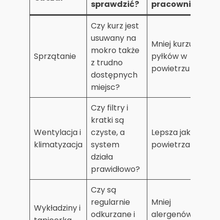
sprawdzić?
pracowników
Czy kurz jest
usuwany na
Mniej kurzu i
mokro także
Sprzątanie
pyłków w
z trudno
powietrzu
dostępnych
miejsc?
Czy filtry i
kratki są
Wentylacja i
czyste, a
Lepsza jakość
klimatyzacja
system
powietrza
działa
prawidłowo?
Czy są
regularnie
Mniej
Wykładziny i
odkurzane i
alergenów w