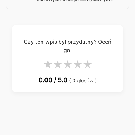
Czy ten wpis był przydatny? Oceń
go:
★
★
★
★
★
0.00
/ 5.0
(
0
głosów )